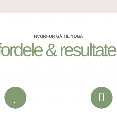
HVORFOR GÅ TIL YOGA
fordele & resultate