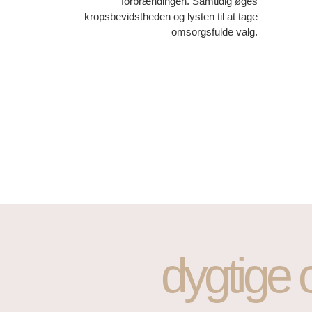
forbrændingen. Samtidig øges
kropsbevidstheden og lysten til at tage
omsorgsfulde valg.
dygtige o