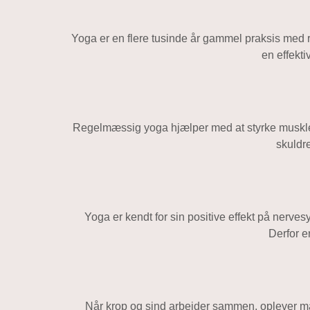
Yoga er en flere tusinde år gammel praksis med 
en effekt
Regelmæssig yoga hjælper med at styrke muskler
skuldr
Yoga er kendt for sin positive effekt på nerve
Derfor e
Når krop og sind arbejder sammen, oplever ma