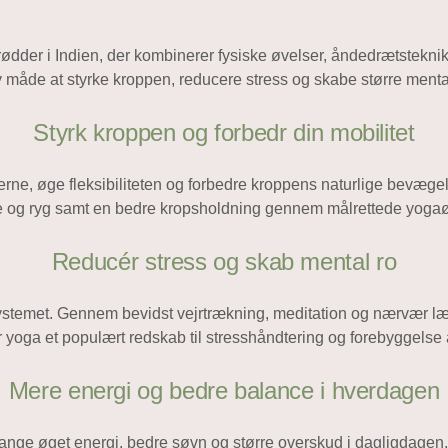
rødder i Indien, der kombinerer fysiske øvelser, åndedrætstekn
iv måde at styrke kroppen, reducere stress og skabe større menta
Styrk kroppen og forbedr din mobilitet
ne, øge fleksibiliteten og forbedre kroppens naturlige bevæge
e og ryg samt en bedre kropsholdning gennem målrettede yogaø
Reducér stress og skab mental ro
systemet. Gennem bevidst vejrtrækning, meditation og nærvær lære
r yoga et populært redskab til stresshåndtering og forebyggelse a
Mere energi og bedre balance i hverdagen
nge øget energi, bedre søvn og større overskud i dagligdagen