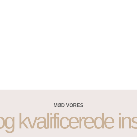
MØD VORES
g kvalificerede in