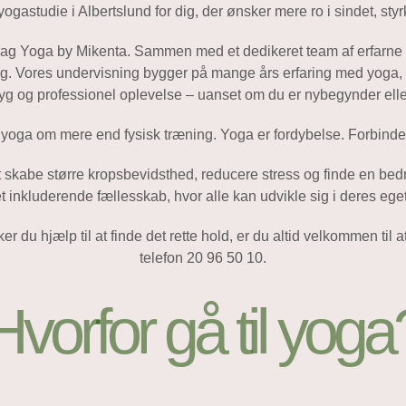
gastudie i Albertslund for dig, der ønsker mere ro i sindet, sty
r bag Yoga by Mikenta. Sammen med et dedikeret team af erfarn
ing. Vores undervisning bygger på mange års erfaring med yoga,
ryg og professionel oplevelse – uanset om du er nybegynder elle
yoga om mere end fysisk træning. Yoga er fordybelse. Forbinde
at skabe større kropsbevidsthed, reducere stress og finde en be
t inkluderende fællesskab, hvor alle kan udvikle sig i deres ege
r du hjælp til at finde det rette hold, er du altid velkommen til 
telefon 20 96 50 10.
Hvorfor gå til yoga