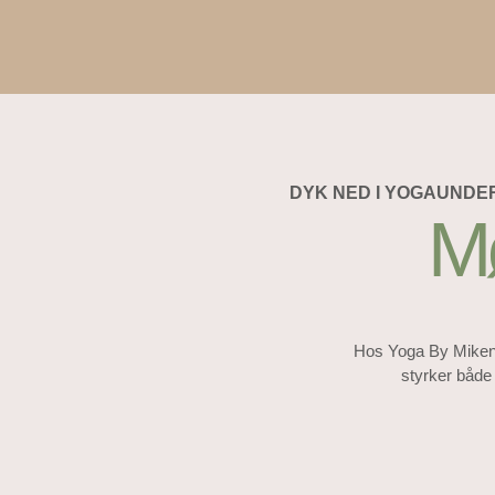
DYK NED I YOGAUNDE
Mø
Hos Yoga By Mikenta
styrker både