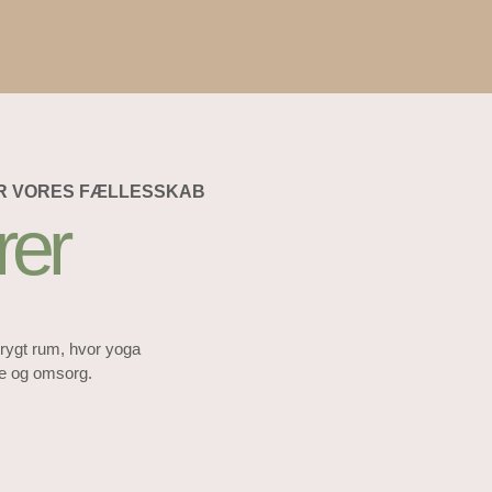
ER VORES FÆLLESSKAB
rer
trygt rum, hvor yoga
me og omsorg.