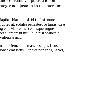
unc convallis vel purus a lobortis.
Integer non justo in lectus interdum
ibus blandit nisl, id facilisis nunc
ut leo at, sodales pellentesque turpis. Cras
g elit. Maecenas scelerisque augue et
et a, ornare ut nisi. In in nisl posuere dui
 vulputate arcu.
rna, id elementum massa est quis lacus.
nec erat lacus, ultricies non fringilla vel,