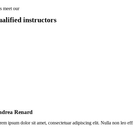
’s meet our
ualified instructors
ndrea Renard
em ipsum dolor sit amet, consectetuar adipiscing elit. Nulla non leo effi