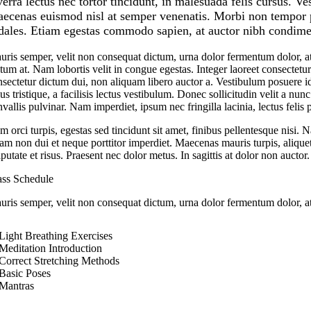
verra lectus nec tortor tincidunt, in malesuada felis cursus. Ve
ecenas euismod nisl at semper venenatis. Morbi non tempor puru
dales. Etiam egestas commodo sapien, at auctor nibh condim
uris semper, velit non consequat dictum, urna dolor fermentum dolor, at
ctum at. Nam lobortis velit in congue egestas. Integer laoreet consectet
nsectetur dictum dui, non aliquam libero auctor a. Vestibulum posuere 
lus tristique, a facilisis lectus vestibulum. Donec sollicitudin velit a nu
vallis pulvinar. Nam imperdiet, ipsum nec fringilla lacinia, lectus felis
m orci turpis, egestas sed tincidunt sit amet, finibus pellentesque nis
am non dui et neque porttitor imperdiet. Maecenas mauris turpis, aliquet e
putate et risus. Praesent nec dolor metus. In sagittis at dolor non auctor. 
ass Schedule
uris semper, velit non consequat dictum, urna dolor fermentum dolor, 
Light Breathing Exercises
Meditation Introduction
Correct Stretching Methods
Basic Poses
Mantras