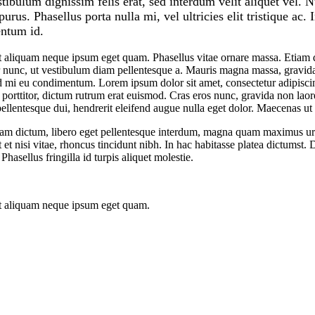
stibulum dignissim felis erat, sed interdum velit aliquet vel. N
s. Phasellus porta nulla mi, vel ultricies elit tristique ac. 
entum id.
 aliquam neque ipsum eget quam. Phasellus vitae ornare massa. Etiam dap
ur nunc, ut vestibulum diam pellentesque a. Mauris magna massa, gravida 
id mi eu condimentum. Lorem ipsum dolor sit amet, consectetur adipiscin
nc porttitor, dictum rutrum erat euismod. Cras eros nunc, gravida non laore
 pellentesque dui, hendrerit eleifend augue nulla eget dolor. Maecenas ut
i. Nam dictum, libero eget pellentesque interdum, magna quam maximus u
t nisi vitae, rhoncus tincidunt nibh. In hac habitasse platea dictumst. Do
Phasellus fringilla id turpis aliquet molestie.
at aliquam neque ipsum eget quam.