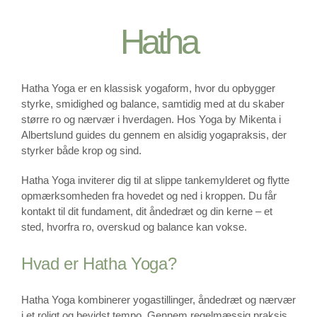
KONTAKT
Hatha
Hatha Yoga er en klassisk yogaform, hvor du opbygger
styrke, smidighed og balance, samtidig med at du skaber
større ro og nærvær i hverdagen. Hos Yoga by Mikenta i
Albertslund guides du gennem en alsidig yogapraksis, der
styrker både krop og sind.
Hatha Yoga inviterer dig til at slippe tankemylderet og flytte
opmærksomheden fra hovedet og ned i kroppen. Du får
kontakt til dit fundament, dit åndedræt og din kerne – et
sted, hvorfra ro, overskud og balance kan vokse.
Hvad er Hatha Yoga?
Hatha Yoga kombinerer yogastillinger, åndedræt og nærvær
i et roligt og bevidst tempo. Gennem regelmæssig praksis