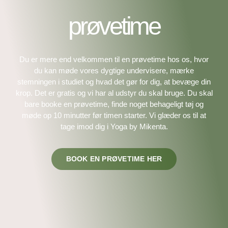
prøvetime
Du er mere end velkommen til en prøvetime hos os, hvor
du kan møde vores dygtige undervisere, mærke
stemningen i studiet og hvad det gør for dig, at bevæge din
krop. Det er gratis og vi har al udstyr du skal bruge. Du skal
bare booke en prøvetime, finde noget behageligt tøj og
møde op 10 minutter før timen starter. Vi glæder os til at
tage imod dig i Yoga by Mikenta.
BOOK EN PRØVETIME HER