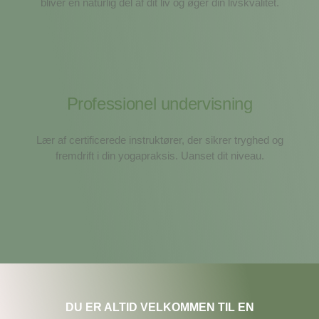
bliver en naturlig del af dit liv og øger din livskvalitet.
Professionel undervisning
Lær af certificerede instruktører, der sikrer tryghed og
fremdrift i din yogapraksis. Uanset dit niveau.
DU ER ALTID VELKOMMEN TIL EN