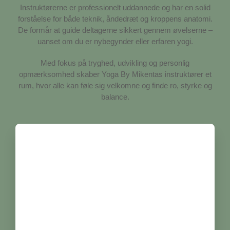
Instruktørerne er professionelt uddannede og har en solid
forståelse for både teknik, åndedræt og kroppens anatomi.
De formår at guide deltagerne sikkert gennem øvelserne –
uanset om du er nybegynder eller erfaren yogi.
Med fokus på tryghed, udvikling og personlig
opmærksomhed skaber Yoga By Mikentas instruktører et
rum, hvor alle kan føle sig velkomne og finde ro, styrke og
balance.