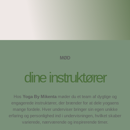
MØD
dine instruktører
Hos
Yoga By Mikenta
møder du et team af dygtige og
engagerede instruktører, der brænder for at dele yogaens
mange fordele. Hver underviser bringer sin egen unikke
erfaring og personlighed ind i undervisningen, hvilket skaber
varierede, nærværende og inspirerende timer.