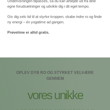
Undervisningen tilpasses, så du kan arbejde ud fra dine
egne forudsætninger og udvikle dig i dit eget tempo.
Giv dig selv tid til at styrke kroppen, skabe indre ro og finde
ny energi – én yogatime ad gangen.
Prøvetime er altid gratis.
OPLEV DYB RO OG STYRKET VELVÆRE
GENNEM
vores unikke