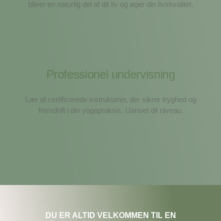
bliver en naturlig del af dit liv og øger din livskvalitet.
Professionel undervisning
Lær af certificerede instruktører, der sikrer tryghed og
fremdrift i din yogapraksis. Uanset dit niveau.
DU ER ALTID VELKOMMEN TIL EN