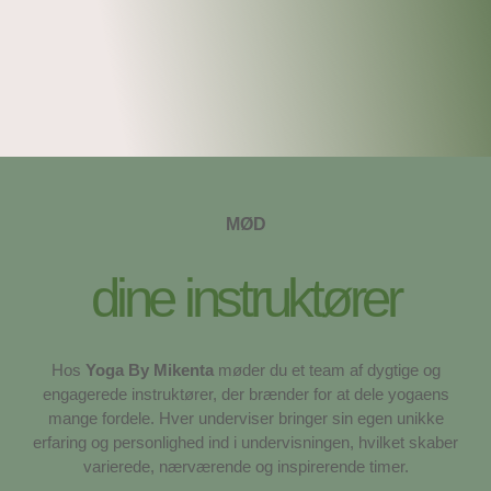
MØD
dine instruktører
Hos
Yoga By Mikenta
møder du et team af dygtige og
engagerede instruktører, der brænder for at dele yogaens
mange fordele. Hver underviser bringer sin egen unikke
erfaring og personlighed ind i undervisningen, hvilket skaber
varierede, nærværende og inspirerende timer.