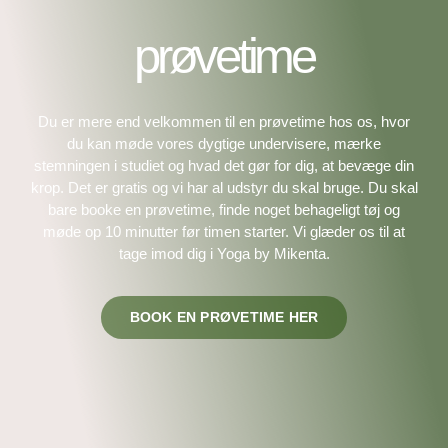
prøvetime
Du er mere end velkommen til en prøvetime hos os, hvor
du kan møde vores dygtige undervisere, mærke
stemningen i studiet og hvad det gør for dig, at bevæge din
krop. Det er gratis og vi har al udstyr du skal bruge. Du skal
bare booke en prøvetime, finde noget behageligt tøj og
møde op 10 minutter før timen starter. Vi glæder os til at
tage imod dig i Yoga by Mikenta.
BOOK EN PRØVETIME HER