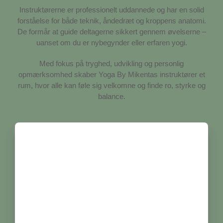
Instruktørerne er professionelt uddannede og har en solid
forståelse for både teknik, åndedræt og kroppens anatomi.
De formår at guide deltagerne sikkert gennem øvelserne –
uanset om du er nybegynder eller erfaren yogi.
Med fokus på tryghed, udvikling og personlig
opmærksomhed skaber Yoga By Mikentas instruktører et
rum, hvor alle kan føle sig velkomne og finde ro, styrke og
balance.