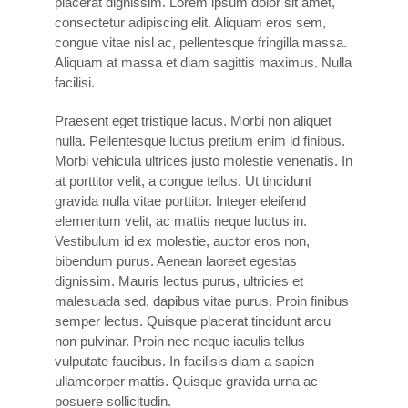
placerat dignissim. Lorem ipsum dolor sit amet,
consectetur adipiscing elit. Aliquam eros sem,
congue vitae nisl ac, pellentesque fringilla massa.
Aliquam at massa et diam sagittis maximus. Nulla
facilisi.
Praesent eget tristique lacus. Morbi non aliquet
nulla. Pellentesque luctus pretium enim id finibus.
Morbi vehicula ultrices justo molestie venenatis. In
at porttitor velit, a congue tellus. Ut tincidunt
gravida nulla vitae porttitor. Integer eleifend
elementum velit, ac mattis neque luctus in.
Vestibulum id ex molestie, auctor eros non,
bibendum purus. Aenean laoreet egestas
dignissim. Mauris lectus purus, ultricies et
malesuada sed, dapibus vitae purus. Proin finibus
semper lectus. Quisque placerat tincidunt arcu
non pulvinar. Proin nec neque iaculis tellus
vulputate faucibus. In facilisis diam a sapien
ullamcorper mattis. Quisque gravida urna ac
posuere sollicitudin.