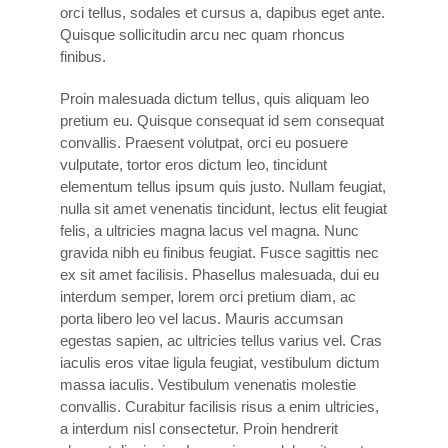
orci tellus, sodales et cursus a, dapibus eget ante.
Quisque sollicitudin arcu nec quam rhoncus
finibus.
Proin malesuada dictum tellus, quis aliquam leo
pretium eu. Quisque consequat id sem consequat
convallis. Praesent volutpat, orci eu posuere
vulputate, tortor eros dictum leo, tincidunt
elementum tellus ipsum quis justo. Nullam feugiat,
nulla sit amet venenatis tincidunt, lectus elit feugiat
felis, a ultricies magna lacus vel magna. Nunc
gravida nibh eu finibus feugiat. Fusce sagittis nec
ex sit amet facilisis. Phasellus malesuada, dui eu
interdum semper, lorem orci pretium diam, ac
porta libero leo vel lacus. Mauris accumsan
egestas sapien, ac ultricies tellus varius vel. Cras
iaculis eros vitae ligula feugiat, vestibulum dictum
massa iaculis. Vestibulum venenatis molestie
convallis. Curabitur facilisis risus a enim ultricies,
a interdum nisl consectetur. Proin hendrerit