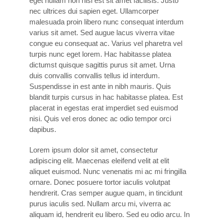
eget nullam non nisi est sit amet facilisis. Justo
nec ultrices dui sapien eget. Ullamcorper
malesuada proin libero nunc consequat interdum
varius sit amet. Sed augue lacus viverra vitae
congue eu consequat ac. Varius vel pharetra vel
turpis nunc eget lorem. Hac habitasse platea
dictumst quisque sagittis purus sit amet. Urna
duis convallis convallis tellus id interdum.
Suspendisse in est ante in nibh mauris. Quis
blandit turpis cursus in hac habitasse platea. Est
placerat in egestas erat imperdiet sed euismod
nisi. Quis vel eros donec ac odio tempor orci
dapibus.
Lorem ipsum dolor sit amet, consectetur
adipiscing elit. Maecenas eleifend velit at elit
aliquet euismod. Nunc venenatis mi ac mi fringilla
ornare. Donec posuere tortor iaculis volutpat
hendrerit. Cras semper augue quam, in tincidunt
purus iaculis sed. Nullam arcu mi, viverra ac
aliquam id, hendrerit eu libero. Sed eu odio arcu. In