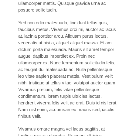
ullamcorper mattis. Quisque gravida urna ac
posuere sollicitudin.
Sed non odio malesuada, tincidunt tellus quis,
faucibus metus. Vivamus orci mi, auctor ac lacus
at, lacinia porttitor arcu. Aliquam purus lectus,
venenatis ut nisi a, aliquet aliquet massa. Etiam
dictum porta malesuada. Mauris sit amet tempor
augue, dapibus imperdiet ex. Proin nec
ullamcorper ex. Nunc fermentum sollicitudin felis,
ac feugiat dui malesuada ac. Nulla pellentesque
leo vitae sapien placerat mattis. Vestibulum velit
nibh, tristique ut tellus vitae, volutpat auctor quam.
Vivamus pretium, felis vitae pellentesque
condimentum, lorem turpis ultricies lectus,
hendrerit viverra felis velit ac erat. Duis id nisl erat.
Nam nisl enim, accumsan eu mauris sed, iaculis
finibus velit.
Vivamus ornare magna vel lacus sagittis, at
facilisis massa pharetra. Praesent ultricies