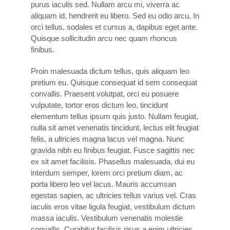
purus iaculis sed. Nullam arcu mi, viverra ac
aliquam id, hendrerit eu libero. Sed eu odio arcu. In
orci tellus, sodales et cursus a, dapibus eget ante.
Quisque sollicitudin arcu nec quam rhoncus
finibus.
Proin malesuada dictum tellus, quis aliquam leo
pretium eu. Quisque consequat id sem consequat
convallis. Praesent volutpat, orci eu posuere
vulputate, tortor eros dictum leo, tincidunt
elementum tellus ipsum quis justo. Nullam feugiat,
nulla sit amet venenatis tincidunt, lectus elit feugiat
felis, a ultricies magna lacus vel magna. Nunc
gravida nibh eu finibus feugiat. Fusce sagittis nec
ex sit amet facilisis. Phasellus malesuada, dui eu
interdum semper, lorem orci pretium diam, ac
porta libero leo vel lacus. Mauris accumsan
egestas sapien, ac ultricies tellus varius vel. Cras
iaculis eros vitae ligula feugiat, vestibulum dictum
massa iaculis. Vestibulum venenatis molestie
convallis. Curabitur facilisis risus a enim ultricies,