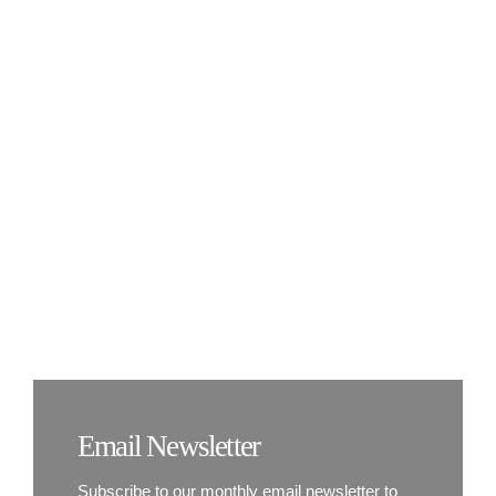
KONTAKT
The Importance
Of Daily Exercise
Email Newsletter
Subscribe to our monthly email newsletter to