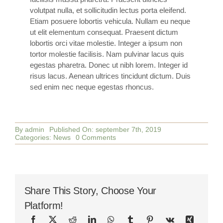
volutpat nulla, et sollicitudin lectus porta eleifend.
Etiam posuere lobortis vehicula. Nullam eu neque
ut elit elementum consequat. Praesent dictum
lobortis orci vitae molestie. Integer a ipsum non
tortor molestie facilisis. Nam pulvinar lacus quis
egestas pharetra. Donec ut nibh lorem. Integer id
risus lacus. Aenean ultrices tincidunt dictum. Duis
sed enim nec neque egestas rhoncus.
By
admin
Published On: september 7th, 2019
on
Categories:
News
0 Comments
The
Importance
of
Daily
Exercise
Share This Story, Choose Your
Platform!