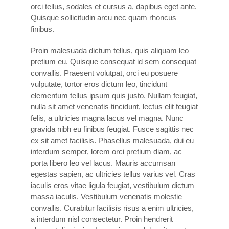
orci tellus, sodales et cursus a, dapibus eget ante.
Quisque sollicitudin arcu nec quam rhoncus
finibus.
Proin malesuada dictum tellus, quis aliquam leo
pretium eu. Quisque consequat id sem consequat
convallis. Praesent volutpat, orci eu posuere
vulputate, tortor eros dictum leo, tincidunt
elementum tellus ipsum quis justo. Nullam feugiat,
nulla sit amet venenatis tincidunt, lectus elit feugiat
felis, a ultricies magna lacus vel magna. Nunc
gravida nibh eu finibus feugiat. Fusce sagittis nec
ex sit amet facilisis. Phasellus malesuada, dui eu
interdum semper, lorem orci pretium diam, ac
porta libero leo vel lacus. Mauris accumsan
egestas sapien, ac ultricies tellus varius vel. Cras
iaculis eros vitae ligula feugiat, vestibulum dictum
massa iaculis. Vestibulum venenatis molestie
convallis. Curabitur facilisis risus a enim ultricies,
a interdum nisl consectetur. Proin hendrerit