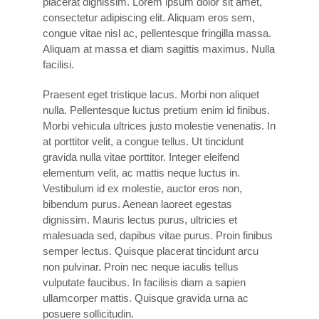
placerat dignissim. Lorem ipsum dolor sit amet,
consectetur adipiscing elit. Aliquam eros sem,
congue vitae nisl ac, pellentesque fringilla massa.
Aliquam at massa et diam sagittis maximus. Nulla
facilisi.
Praesent eget tristique lacus. Morbi non aliquet
nulla. Pellentesque luctus pretium enim id finibus.
Morbi vehicula ultrices justo molestie venenatis. In
at porttitor velit, a congue tellus. Ut tincidunt
gravida nulla vitae porttitor. Integer eleifend
elementum velit, ac mattis neque luctus in.
Vestibulum id ex molestie, auctor eros non,
bibendum purus. Aenean laoreet egestas
dignissim. Mauris lectus purus, ultricies et
malesuada sed, dapibus vitae purus. Proin finibus
semper lectus. Quisque placerat tincidunt arcu
non pulvinar. Proin nec neque iaculis tellus
vulputate faucibus. In facilisis diam a sapien
ullamcorper mattis. Quisque gravida urna ac
posuere sollicitudin.