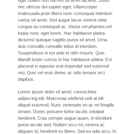
eget nullam non nisi est sit amet facilisis. Justo
nec ultrices dui sapien eget. Ullamcorper
malesuada proin libero nunc consequat interdum
varius sit amet. Sed augue lacus viverra vitae
congue eu consequat ac. Varius vel pharetra vel
turpis nunc eget lorem. Hac habitasse platea
dictumst quisque sagittis purus sit amet. Urna
duis convallis convallis tellus id interdum.
Suspendisse in est ante in nibh mauris. Quis
blandit turpis cursus in hac habitasse platea. Est
placerat in egestas erat imperdiet sed euismod
nisi. Quis vel eros donec ac odio tempor orci
dapibus.
Lorem ipsum dolor sit amet, consectetur
adipiscing elit. Maecenas eleifend velit at elit
aliquet euismod. Nunc venenatis mi ac mi fringilla
ornare. Donec posuere tortor iaculis volutpat
hendrerit. Cras semper augue quam, in tincidunt
purus iaculis sed. Nullam arcu mi, viverra ac
aliquam id, hendrerit eu libero. Sed eu odio arcu. In